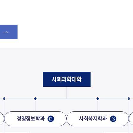
음악교육원
부산교
부산가톨릭신학원
찾아오시는길
학교홍
교통안내
학교홍
캠퍼스 맵
사회과학대학
새창열림
새창열림
발전협의회사무국
비서실
새창열림
대학통합성과관리센터
중독회
경영정보학과
사회복지학과