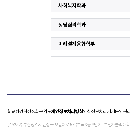
사회복지학과
상담심리학과
미래설계융합학부
학교환경위생정화구역도
개인정보처리방침
영상정보처리기기운영관
(46252) 부산광역시 금정구 오륜대로 57 (부곡3동 9번지) 부산가톨릭대