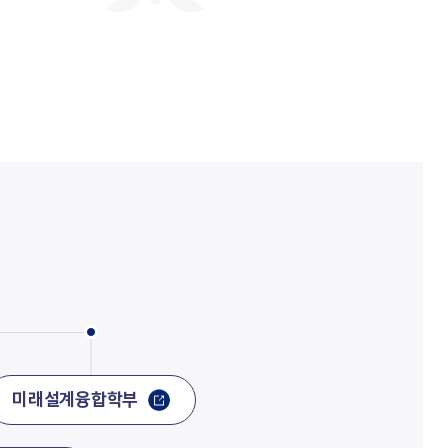
회사연구소
산학협력단
산학협력센터
보동영상
현장실습지원센터
공동기기센터
기업지원센터
보동영상
부산가톨릭상담센터
라파엘노인데이케어센터
언어청각임상센터
호스피스완화케어센터
AI융합센터
방사선능분석센터
진단검사연구센터
체외진단의료기기 실증지원센터
전문방사선사교육센터
치과기술혁신센터
적정기술연구소
인권성평등센터
KS바이오분석센터
사상여성인력개발센터
부산강서구정신건강복지센터
새창열림
복이음센터
미래설계융합학부