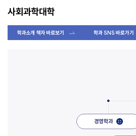
교가
사회복지상담심리학과
사회과학대학
상담심리학과
간호과학연구소
글로벌한국학부
보건과학연구소
교내전화번호
미래설계융합학부
병원경영컨설팅연구소
응용과학연구소
경영사회복지연구소
학과소개 책자 바로보기
학과 SNS 바로가기
행정부서
인문학연구소
대학/학과
신앙과삶연구소
기타
대학중점융합연구소
교양교육연구소
창업지원단
(창업보육센터)
사회공헌단
경영학과