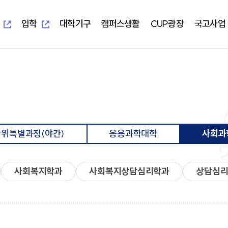
새
새
창
창
열
열
입학
대학기구
캠퍼스생활
CUP광장
국고사업
림
림
새창열림
새창열림
-UIS)
개교 기념 사업
보건과학대학
대학본부
학생편의정보안내
알립니다
지역혁신중심 대학지원체계(RISE)
대학이
학사학
부속시
학생자
임상병리학과
교무처
학생생활교육관(기숙사)
일반공지
교육 헌
임상병
중앙도서
총학생
물리치료학과
학생처
식당&매점
학사공지
대학이
물리치
정보전
동아리
방사선학과
기획처
식단표
장학공지
중장기 
방사선
신문사
치기공학과
사무처
CUP GYM
행사모집
특성화
치기공
방송국
위특별과정(야간)
응용과학대학
사회과
병원경영학과
교목처
인터넷증명발급
언론보도
병원경
학생생
언어청각치료학과
입학처
국제학생증발급신청
포토포커스
예비군
규정집
대학요
산업안전보건학과
국제교류처
서울디지털대학교
취업정보
성서교
연구처
Office 365
연구정보
학생상
개인정보 목적 외 이용 및 제3자
터
사회복지학과
사회복지상담심리학과
상담심
교양대학
자율전
제공
교수학
건강증
진로취
인성교양학부
자율전
협력교육기관
협력연