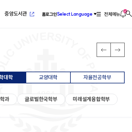
새
창
열
알
142
중앙도서관
전체메뉴
Select Language
홈
로그인
찾
림
림
기
새창열
념
위특별과정(야간)
설
치기구
고교교육기여대학지원사업
연혁/발전사
응용과학대학
부설교육기관
인터넷증명발급
이
다
PREV
NEXT
전
음
장
리학과
관(사피엔스관)
회
2010년대 ~ 현재
환경공학과
평생교육원
념
료학과
산원
연합회
2000년대 ~ 2009
환경행정학과
국제교육원
메
메
발전 계획
학과
1990 ~ 1999
컴퓨터공학과
뉴
뉴
계획
학과
1960 ~ 1989
소프트웨어학과
학대학
교양대학
자율전공학부
영학과
활교육관
컴퓨터정보공학과
로
로
대대
소방방재학과
새창열
람
학교법인성모학원
육원
이
이
담·장애소수학생지원센
동
동
리학과
글로벌한국학부
미래설계융합학부
공학부
습개발센터
진센터
창업지원센터
공학부
구소
산학협력단