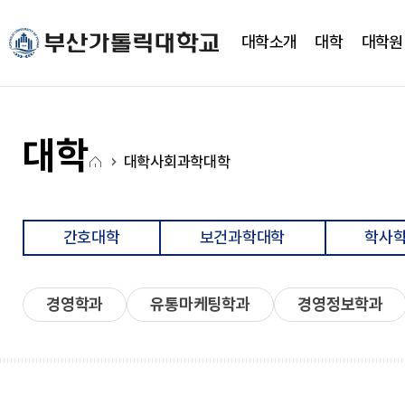
주메뉴로 가기
본문으로 가기
하단으로 가기
대학소개
대학
대학원
대학소개
대학
대학기구
캠퍼스생활
CUP광장
국고사업
총장실
간호대학
대학조직
학사정보
CUP 광장
대학혁신지원사업(CUP
대학
홈
새로운 도전을 향한 걸음에
새로운 도전을 향한 걸음에
새로운 도전을 향한 걸음에
새로운 도전을 향한 걸음에
새로운 도전을 향한 걸음에
새로운 도전을 향한 걸음에
대학
사회과학대학
약력
간호학과
학사일정
학생행사
아
발맞춰 함께하는 대학교
발맞춰 함께하는 대학교
발맞춰 함께하는 대학교
발맞춰 함께하는 대학교
발맞춰 함께하는 대학교
발맞춰 함께하는 대학교
취임사
노인복지보건학과
학사정보시스템
FAQ
이
통합인재양성관리시스템
Q&A
LXP
자유게시판
콘
간호대학
보건과학대학
학사학
학사안내
언론영상게시판
비교과가이드북
학교상징
비교과 월별 계획
온라인 서식
경영학과
유통마케팅학과
경영정보학과
심볼마크
사회과학대학
전용컬러
로고타입
시그니처
경영학과
앰블램
유통마케팅학과
UI메뉴얼
경영정보학과
부설연구소
학교상징
사회복지학과