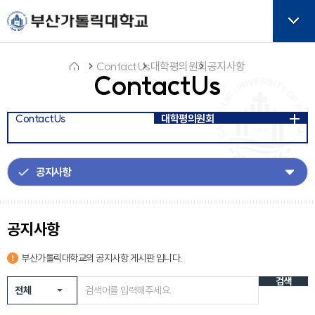
주메뉴로 가기
본문으로 가기
하단으로 가기
버튼
ContactUs
대학평의원회
공지사항
ContactUs
홈
ContactUs
대학평의원회
아
이
콘
공지사항
부산가톨릭대학교의
공지사항
게시판 입니다.
검색