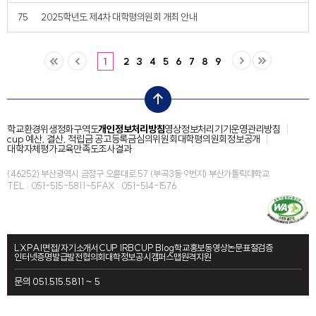
75
2025학년도 제4차 대학평의원회 개최 안내
1
2
3
4
5
6
7
8
9
top
학교환경위생정화구역도
개인정보처리방침
영상정보처리기기운영관리방침
cup 예산, 결산, 적립금 공고
등록금심의위원회
대학평의원회
정보공개
대학자체평가
교육만족도조사결과
(46252) 부산광역시 금정구 오륜대로 57 (부곡3동 9번지) 부산가톨릭대학교
TEL : 051-515-5811~5
FAX : 051-514-1576
LXP
AI면접/자기소개서
CUP IRB
CUP Blog
학교홍보동영상
논문표절검증
인터넷증명발급
발전협의회
대학정보공시
캠퍼스맵
원격지원
문의 051.515.5811 ~ 5