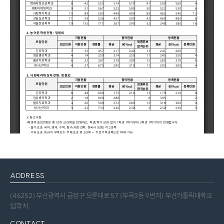
ADDRESS
(46252) 부산광역시 금정구 오륜대로 57 (부곡3동 9번지) 부산가톨릭대학교
입학처
CONTACT