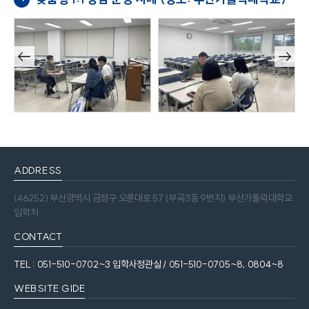
이전
다음
슬라
슬라
이드
이드
ADDRESS
(46252) 부산광역시 금정구 오륜대로 57 (부곡3동 9번지) 부산가톨릭대학교
입학처
CONTACT
TEL : 051-510-0702~3 입학사정관실 / 051-510-0705~8, 0804~8
WEBSITE GIDE