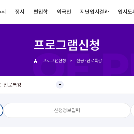
주메뉴로 가기
본문으로 가기
하단으로 가기
수시
정시
편입학
외국인
지난입시결과
입시도
프로그램신청
프로그램신청
전공·진로특강
공·진로특강
신청정보입력