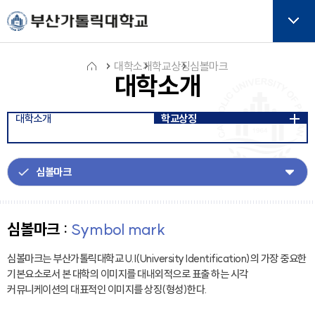
주메뉴로 가기
본문으로 가기
하단으로 가기
버튼
대학소개
학교상징
심볼마크
대학소개
홈
대학소개
학교상징
아
이
콘
심볼마크 :
Symbol mark
심볼마크는 부산가톨릭대학교 U.I(University Identification)의 가장 중요한
기본요소로서 본 대학의 이미지를 대내외적으로 표출 하는 시각
커뮤니케이션의 대표적인 이미지를 상징(형성)한다.