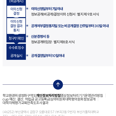
(비공개시)
이의신청일부터 7일이내
이의신청
결정
정보공개(비공개)결정 이의 신청서 : 별지 제 9호 서식
이의신청
결정 결과
공개여부결정통지일 또는
비공개결정 간주일부터 30일 이내
통지
신분증명서 등
청구인 확인
정보공개위임장 : 별지 제8호 서식
수수료 징수
공개실시
공개결정일부터 10일이내
top
학교환경위생정화구역도
개인정보처리방침
영상정보처리기기운영관리방침
cup 예산, 결산, 적립금 공고
등록금심의위원회
대학평의원회
정보공개
대학자체평가
교육만족도조사결과
(46252) 부산광역시 금정구 오륜대로 57 (부곡3동 9번지) 부산가톨릭대학교