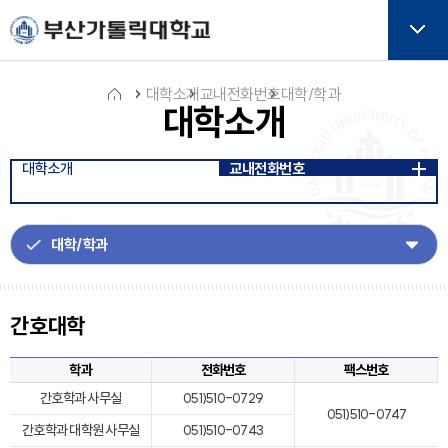
주메뉴로 가기
본문으로 가기
하단으로 가기
버튼
대학소개
교내전화번호
대학/학과
대학소개
홈
대학소개
교내전화번호
아
이
콘
간호대학
학과
전화번호
팩스번호
간호학과 사무실
051)510-0729
051)510-0747
간호학과 대학원 사무실
051)510-0743