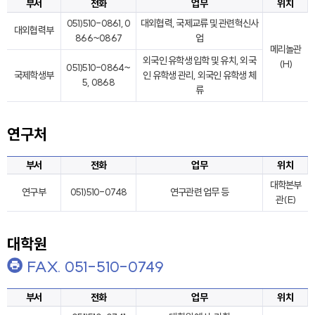
부서
전화
업무
위치
051)510-0861, 0
대외협력, 국제교류 및 관련혁신사
대외협력부
866~0867
업
메리놀관
외국인 유학생 입학 및 유치, 외국
(H)
051)510-0864~
국제학생부
인 유학생 관리, 외국인 유학생 체
5, 0868
류
연구처
부서
전화
업무
위치
대학본부
연구부
051)510-0748
연구관련 업무 등
관(E)
대학원
FAX. 051-510-0749
부서
전화
업무
위치