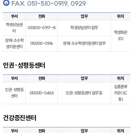
FAX. 051-510-0919, 0929
부서
전화
업무
위치
학생상담센
051)510-0917~8
학생상담센터 업무
터
학생회관
(D)
장애·소수학
051)510-0916
장애·소수학생지원센터 업무
생지원센터
인권·성평등센터
부서
전화
업무
위치
김종륜루
인권·성평등
051)510-0463
인권·성평등센터 업무 등
카관(SC
센터
동)
건강증진센터
부서
전화
업무
위치