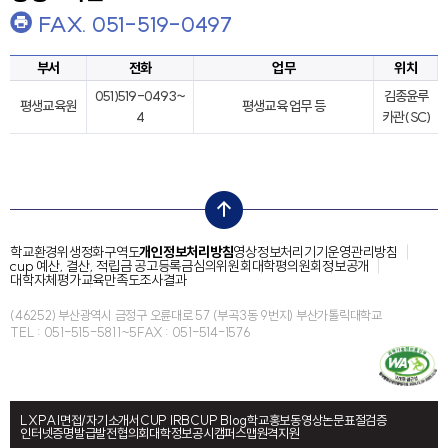
FAX. 051-519-0497
부서
전화
업무
위치
051)519-0493~
김종윤루
평생교육원
평생교육 업무 등
4
카관(SC)
top
학교환경위생정화구역도
개인정보처리방침
영상정보처리기기운영관리방침
cup 예산, 결산, 적립금 공고
등록금심의위원회
대학평의원회
정보공개
대학자체평가
교육만족도조사결과
(46252) 부산광역시 금정구 오륜대로 57 (부곡3동 9번지) 부산가톨릭대학교
TEL : 051-515-5811~5
FAX : 051-514-1576
LXP
AI면접/자기소개서
CUP IRB
CUP Blog
학교홍보동영상
논문표절검증
인터넷증명발급
발전협의회
대학정보공시
캠퍼스맵
원격지원