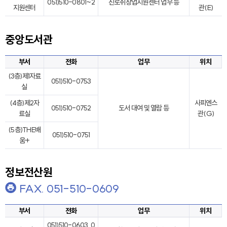
051)510-0801~2
진로취창업지원센터 업무 등
지원센터
관(E)
중앙도서관
부서
전화
업무
위치
(3층)제1자료
051)510-0753
실
(4층)제2자
사피엔스
051)510-0752
도서 대여 및 열람 등
료실
관(G)
(5층)THE배
051)510-0751
움+
정보전산원
FAX. 051-510-0609
부서
전화
업무
위치
051)510-0603, 0