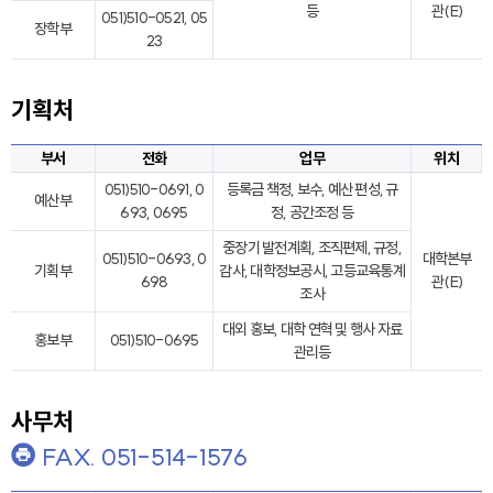
등
관(E)
051)510-0521, 05
장학부
23
기획처
부서
전화
업무
위치
051)510-0691, 0
등록금 책정, 보수, 예산 편성, 규
예산부
693, 0695
정, 공간조정 등
중장기 발전계획, 조직편제, 규정,
051)510-0693, 0
대학본부
기획부
감사, 대학정보공시, 고등교육통계
698
관(E)
조사
대외 홍보, 대학 연혁 및 행사 자료
홍보부
051)510-0695
관리등
사무처
FAX. 051-514-1576