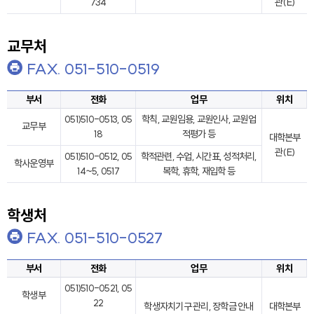
734
관(E)
교무처
FAX. 051-510-0519
부서
전화
업무
위치
051)510-0513, 05
학칙, 교원임용, 교원인사, 교원업
교무부
18
적평가 등
대학본부
관(E)
051)510-0512, 05
학적관련, 수업, 시간표, 성적처리,
학사운영부
14~5, 0517
복학, 휴학, 재입학 등
학생처
FAX. 051-510-0527
부서
전화
업무
위치
051)510-0521, 05
학생부
22
학생자치기구 관리, 장학금 안내
대학본부