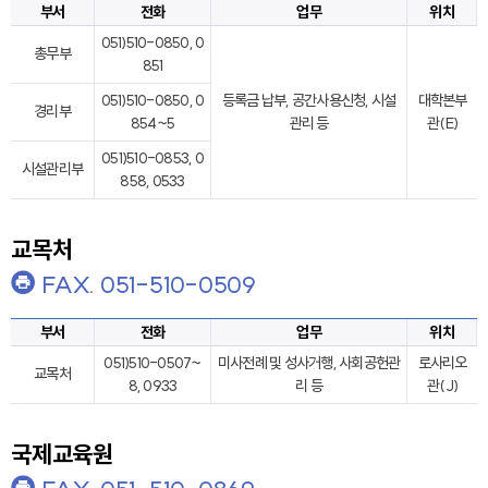
부서
전화
업무
위치
051)510-0850, 0
총무부
851
051)510-0850, 0
등록금 납부, 공간사용신청, 시설
대학본부
경리부
854~5
관리 등
관(E)
051)510-0853, 0
시설관리부
858, 0533
교목처
FAX. 051-510-0509
부서
전화
업무
위치
051)510-0507~
미사전례 및 성사거행, 사회공헌관
로사리오
교목처
8, 0933
리 등
관(J)
국제교육원