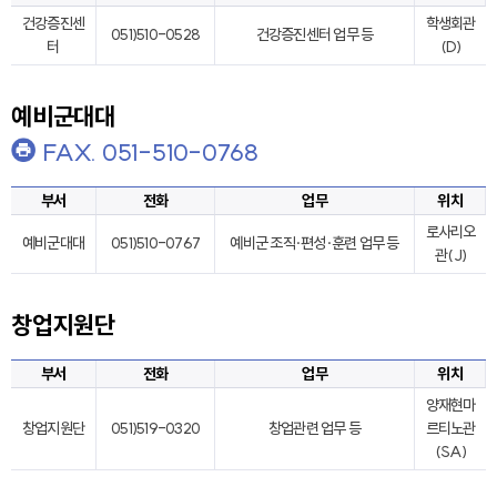
건강증진센
학생회관
051)510-0528
건강증진센터 업무 등
터
(D)
예비군대대
FAX. 051-510-0768
부서
전화
업무
위치
로사리오
예비군대대
051)510-0767
예비군 조직·편성·훈련 업무 등
관(J)
창업지원단
부서
전화
업무
위치
양재현마
창업지원단
051)519-0320
창업관련 업무 등
르티노관
(SA)