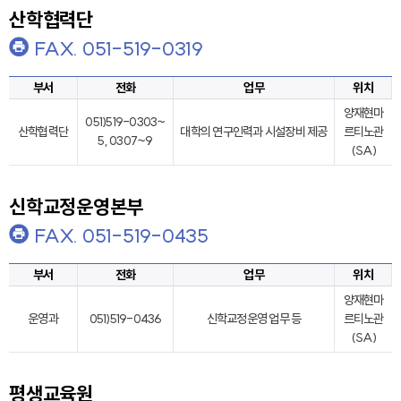
산학협력단
FAX. 051-519-0319
부서
전화
업무
위치
양재현마
051)519-0303~
산학협력단
대학의 연구인력과 시설장비 제공
르티노관
5, 0307~9
(SA)
신학교정운영본부
FAX. 051-519-0435
부서
전화
업무
위치
양재현마
운영과
051)519-0436
신학교정운영 업무 등
르티노관
(SA)
평생교육원