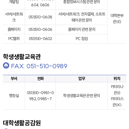
개발팀
종합정보시스템 관련 문의
604, 0606
서버/네트워
서버/네트워크, 전자결재, 소프트
대학본부
051)510-0608
크
웨어 관련 문의
관(E)
홈페이지
051)510-0606
홈페이지 관련 문의
PC헬퍼
051)510-0602
PC 점검
학생생활교육관
FAX. 051-510-0989
부서
전화
업무
위치
카타리나
051)510-0981~0
관(I)
행정실
학생생활교육관 관련 문의
982, 0985~7
카리타스
관(K)
대학생활공감원