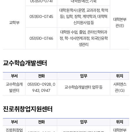
051)510-0741
대학원 예산, 기획
대학원 학사(운영, 교과과정, 학적
051)510-0745
등), 입학, 장학, 계약학과, 대학혁
대학본부
교학부
신지원사업 등
관(E)
대학원 수업, 졸업, 온라인학위과
051)510-0746
정, 학·석사연계과정, 외국인유학
생관리
교수학습개발센터
부서
전화
업무
위치
교수학습개
051)510-0928, 0
사피엔스
교수학습개발센터 업무 등
발센터
943, 0947
관(G)
진로취창업지원센터
부서
전화
업무
위치
진로취창업
대학본부