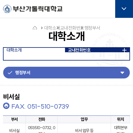
주메뉴로 가기
본문으로 가기
하단으로 가기
버튼
대학소개
교내전화번호
행정부서
대학소개
홈
대학소개
교내전화번호
아
이
콘
비서실
FAX. 051-510-0739
부서
전화
업무
위치
051)510-0732, 0
대학본부
비서실
비서 업무 등