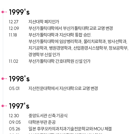
1999's
12.27
지산대학 폐지인가
12.09
부산가톨릭대학에서 부산가톨릭대학교로 교명 변경
11.18
부산가톨릭대학과 지산대학 통합 승인.
부산가톨릭대학에 임상병리학과, 물리치료학과, 방사선학과,
치기공학과, 병원경영학과, 산업환경시스템학부, 정보공학부,
경영학부 신설 인가
11.02
부산가톨릭대학 간호대학원 신설 인가
1998's
05.01
지산전문대학에서 지산대학으로 교명 변경
1997's
12.30
중앙도서관 신축 기공식
09.05
대학본부관 준공
05.26
일본 후쿠오카의과치과기술전문학교와 MOU 체결