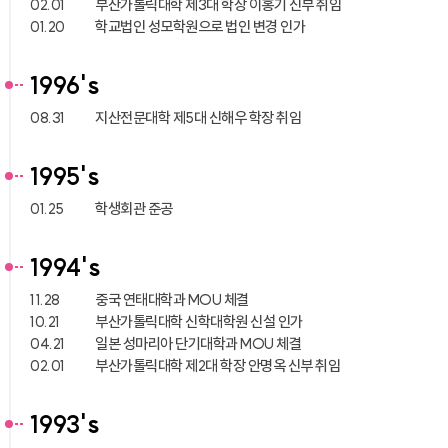
02.01
부산가톨릭대학 제3대 학장 이홍기 신부 취임
01.20
학교법인 성모학원으로 법인 변경 인가
1996's
08.31
지산전문대학 제5대 신해우 학장 취임
1995's
01.25
학생회관 준공
1994's
11.28
중국 연태대학과 MOU 체결
10.21
부산가톨릭대학 신학대학원 신설 인가
04.21
일본 성마리아 단기대학과 MOU 체결
02.01
부산가톨릭대학 제2대 학장 안명옥 신부 취임
1993's