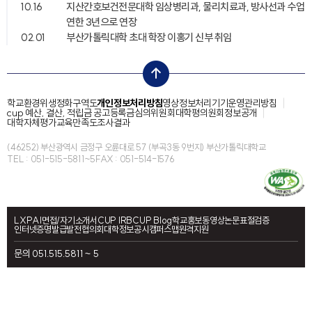
10.16
지산간호보건전문대학 임상병리과, 물리치료과, 방사선과 수업
연한 3년으로 연장
02.01
부산가톨릭대학 초대 학장 이홍기 신부 취임
top
학교환경위생정화구역도
개인정보처리방침
영상정보처리기기운영관리방침
cup 예산, 결산, 적립금 공고
등록금심의위원회
대학평의원회
정보공개
대학자체평가
교육만족도조사결과
(46252) 부산광역시 금정구 오륜대로 57 (부곡3동 9번지) 부산가톨릭대학교
TEL : 051-515-5811~5
FAX : 051-514-1576
LXP
AI면접/자기소개서
CUP IRB
CUP Blog
학교홍보동영상
논문표절검증
인터넷증명발급
발전협의회
대학정보공시
캠퍼스맵
원격지원
문의 051.515.5811 ~ 5