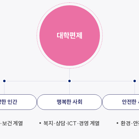
대학편제
강한 인간
행복한 사회
안전한 
·보건 계열
복지·상담·ICT·경영 계열
환경·안