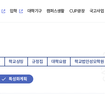
새
새
창
창
열
열
입학
대학기구
캠퍼스생활
CUP광장
국고사업
림
림
새창열림
새창열림
-UIS)
개교 기념 사업
보건과학대학
대학본부
학생편의정보안내
알립니다
지역혁신중심 대학지원체계(RISE)
대학이
학사학
부속시
학생자
임상병리학과
교무처
학생생활교육관(기숙사)
일반공지
교육 헌
임상병
중앙도서
총학생
물리치료학과
학생처
식당&매점
학사공지
대학이
물리치
정보전
동아리
방사선학과
기획처
식단표
장학공지
중장기 
방사선
신문사
치기공학과
사무처
CUP GYM
행사모집
특성화
치기공
방송국
사
학교상징
규정집
대학요람
학교법인성모학원
병원경영학과
교목처
인터넷증명발급
언론보도
병원경
학생생
언어청각치료학과
입학처
국제학생증발급신청
포토포커스
예비군
규정집
대학요
산업안전보건학과
국제교류처
서울디지털대학교
취업정보
성서교
연구처
Office 365
연구정보
학생상
개인정보 목적 외 이용 및 제3자
터
특성화계획
교양대학
자율전
제공
교수학
건강증
진로취
인성교양학부
자율전
협력교육기관
협력연