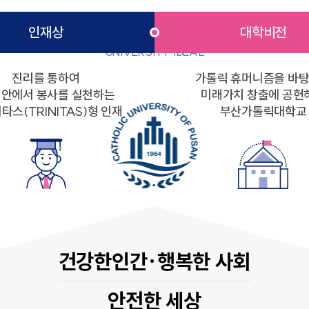
대학이상
음악교육원
부산교
인재상
대학비전
부산가톨릭신학원
찾아오시는길
학교홍
UNIVERSITY IDEAL
교통안내
학교홍
진리를 통하여
가톨릭 휴머니즘을 바
캠퍼스 맵
 안에서 봉사를 실천하는
미래가치 창출에 공헌
타스(TRINITAS)형 인재
부산가톨릭대학교
새창열림
새창열림
발전협의회사무국
비서실
건강한인간·행복한 사회
새창열림
대학통합성과관리센터
중독회
안전한 세상