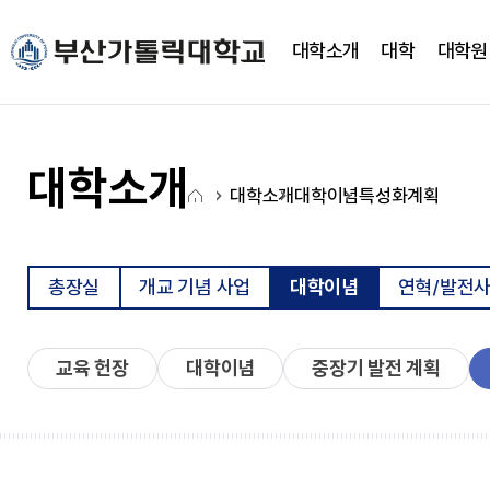
주메뉴로 가기
본문으로 가기
하단으로 가기
대학소개
대학
대학원
대학소개
대학
대학기구
캠퍼스생활
CUP광장
국고사업
총장실
간호대학
대학조직
학사정보
CUP 광장
대학혁신지원사업(CUP
대학소개
홈
새로운 도전을 향한 걸음에
새로운 도전을 향한 걸음에
새로운 도전을 향한 걸음에
새로운 도전을 향한 걸음에
새로운 도전을 향한 걸음에
새로운 도전을 향한 걸음에
대학소개
대학이념
특성화계획
약력
간호학과
학사일정
학생행사
아
발맞춰 함께하는 대학교
발맞춰 함께하는 대학교
발맞춰 함께하는 대학교
발맞춰 함께하는 대학교
발맞춰 함께하는 대학교
발맞춰 함께하는 대학교
취임사
노인복지보건학과
학사정보시스템
FAQ
이
통합인재양성관리시스템
Q&A
LXP
자유게시판
콘
총장실
개교 기념 사업
대학이념
연혁/발전
학사안내
언론영상게시판
비교과가이드북
학교상징
비교과 월별 계획
온라인 서식
교육 헌장
대학이념
중장기 발전 계획
심볼마크
사회과학대학
전용컬러
로고타입
시그니처
경영학과
앰블램
유통마케팅학과
UI메뉴얼
경영정보학과
부설연구소
학교상징
사회복지학과