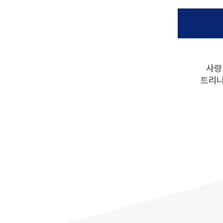
교가
사회복지상담심리학과
상담심리학과
간호과학연구소
글로벌한국학부
보건과학연구소
교내전화번호
미래설계융합학부
병원경영컨설팅연구소
응용과학연구소
경영사회복지연구소
행정부서
인문학연구소
대학/학과
사랑
신앙과삶연구소
기타
대학중점융합연구소
트리니
교양교육연구소
창업지원단
(창업보육센터)
사회공헌단