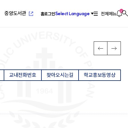
새
창
열
알
142
중앙도서관
전체메뉴
Select Language
홈
로그인
찾
림
림
기
새창열
념
위특별과정(야간)
설
치기구
고교교육기여대학지원사업
연혁/발전사
응용과학대학
부설교육기관
인터넷증명발급
이
다
PREV
NEXT
전
음
장
리학과
관(사피엔스관)
회
2010년대 ~ 현재
환경공학과
평생교육원
념
료학과
산원
연합회
2000년대 ~ 2009
환경행정학과
국제교육원
메
메
발전 계획
학과
1990 ~ 1999
컴퓨터공학과
뉴
뉴
계획
학과
1960 ~ 1989
소프트웨어학과
교내전화번호
찾아오시는길
학교홍보동영상
영학과
활교육관
컴퓨터정보공학과
로
로
대대
소방방재학과
새창열
람
학교법인성모학원
육원
이
이
담·장애소수학생지원센
동
동
공학부
습개발센터
진센터
창업지원센터
공학부
구소
산학협력단