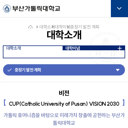
주메뉴로 가기
본문으로 가기
하단으로 가기
버튼
대학소개
대학이념
중장기 발전 계획
대학소개
홈
대학소개
대학이념
아
이
콘
비전
CUP(Catholic University of Pusan) VISION 2030
가톨릭 휴머니즘을 바탕으로 미래가치 창출에 공헌하는
부산가
톨릭대학교