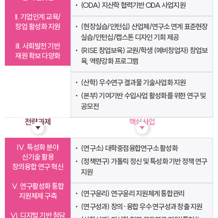
(ODA) 지산학 협력기반 ODA 사업지원
II. 기업인계 교육/
창업 활성화 지원
(현장실습/인턴십) 산업체/연구소 연계 표준현장
실습/인턴십/캡스톤 디자인 기회 제공
III. 사회발전 기반
(RISE 창업보육) 교원/학생 (예비창업자) 창업보
재원 확보 다양화
육, 역량강화 프로그램
(산학) 우수연구 결과물 기술사업화 지원
(본부) 기여기반 수입사업 활성화를 위한 연구 및
공모전
전략과제
핵심사업
IV. 특성화 분야
(연구소) 대학중점융합연구소 활성화
신기술 활용
(정책연구) 가톨릭 정신 및 특성화 기반 정책 연구
창의융합 연구 혁신
지원
V. 연구활성화 통합
(연구윤리) 연구윤리 지원체계 통합관리
지원체제 구축
(연구성과) 창의·융합 우수 연구성과 창출 지원
VI. 디지털 기반 첨담