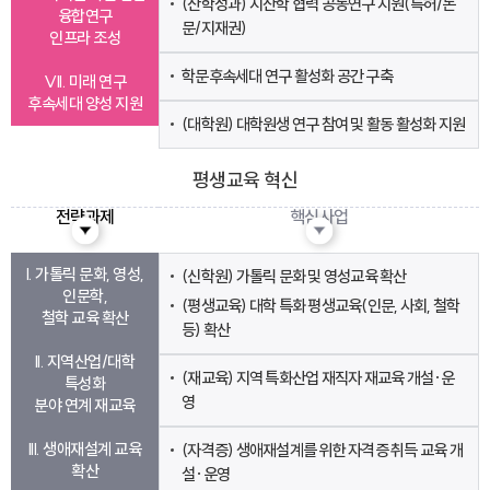
(산학성과) 지산학 협력 공동연구 지원(특허/논
융합연구
문/지재권)
인프라 조성
학문후속세대 연구 활성화 공간 구축
VII. 미래 연구
후속세대 양성 지원
(대학원) 대학원생 연구 참여 및 활동 활성화 지원
평생교육 혁신
전략과제
핵심사업
I. 가톨릭 문화, 영성,
(신학원) 가톨릭 문화 및 영성교육 확산
인문학,
(평생교육) 대학 특화 평생교육(인문, 사회, 철학
철학 교육 확산
등) 확산
II. 지역산업/대학
(재교육) 지역 특화산업 재직자 재교육 개설·운
특성화
영
분야 연계 재교육
III. 생애재설계 교육
(자격증) 생애재설계를 위한 자격증 취득 교육 개
확산
설·운영