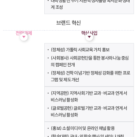
대학생활 전 주기 지원 학생자율형 독서문화 생태
계 조성
브랜드 혁신
전략과제
핵심사업
I. 가톨릭 정신 반영
(정체성) 가톨릭 사회교육 가치 홍보
대학
(사회봉사) 사회공헌단을 통한 봉사와 나눔 중심
정체성 브랜딩
의 캠페인 전개
(정체성) 건학 이념 기반 정체성 강화를 위한 프로
II. 지산학 협력
글로컬
그램 및 제도 개선
사회공헌 체계 구축
(지역공헌) 지역사회 기반 교과·비교과 연계 서
III. 대학 인지도 향상
비스러닝 활성화
대내·외 홍보
(글로벌공헌) 글로벌 기반 교과·비교과 연계 서
비스러닝 활성화
IV. 교직원 정체성 및
웰니스 강화
(홍보) 소셜 미디어 및 온라인 채널 활용
(학술대회) 국내·외 학술 행사 및 세미나 개최