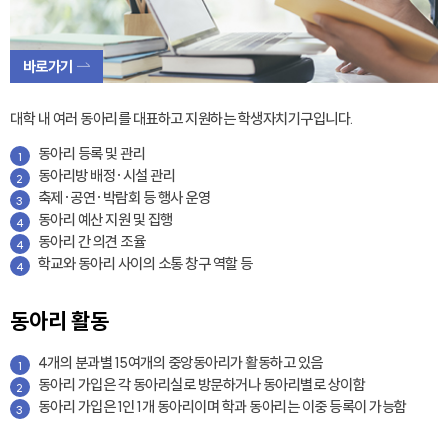
바로가기
대학 내 여러 동아리를 대표하고 지원하는 학생자치기구입니다.
동아리 등록 및 관리
1
동아리방 배정·시설 관리
2
축제·공연·박람회 등 행사 운영
3
동아리 예산 지원 및 집행
4
동아리 간 의견 조율
4
학교와 동아리 사이의 소통 창구 역할 등
4
동아리 활동
4개의 분과별 15여개의 중앙동아리가 활동하고 있음
1
동아리 가입은 각 동아리실로 방문하거나 동아리별로 상이함
2
동아리 가입은 1인 1개 동아리이며 학과 동아리는 이중 등록이 가능함
3