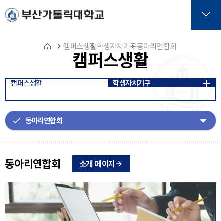
주메뉴로 가기
본문으로 가기
하단으로 가기
버튼
캠퍼스생활
학생자치기구
동아리연합회
캠퍼스생활
홈
캠퍼스생활
학생자치기구
아
이
콘
동아리연합회
소개 페이지