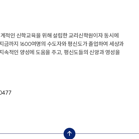
음악교육원
부산교
부산가톨릭신학원
찾아오시는길
학교홍
교통안내
학교홍
계적인 신학교육을 위해 설립한 교리신학원이자 동시에
캠퍼스 맵
 지금까지 1600여명의 수도자와 평신도가 졸업하여 세상과
지속적인 양성에 도움을 주고, 평신도들의 신앙과 영성을
-0477
새창열림
새창열림
발전협의회사무국
비서실
새창열림
대학통합성과관리센터
중독회
top