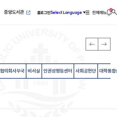
새
창
열
알
145
중앙도서관
전체메뉴
Select Language
홈
로그인
찾
림
림
기
새창열
념
위특별과정(야간)
설
치기구
고교교육기여대학지원사업
연혁/발전사
응용과학대학
부설교육기관
인터넷증명발급
이
다
PREV
NEXT
전
음
장
리학과
관(사피엔스관)
회
2010년대 ~ 현재
환경공학과
평생교육원
념
료학과
산원
연합회
2000년대 ~ 2009
환경행정학과
국제교육원
메
메
발전 계획
학과
1990 ~ 1999
컴퓨터공학과
뉴
뉴
계획
학과
1960 ~ 1989
소프트웨어학과
영학과
활교육관
컴퓨터정보공학과
협의회사무국
비서실
인권성평등센터
사회공헌단
대학통합
로
로
대대
소방방재학과
새창열
람
학교법인성모학원
육원
이
이
담·장애소수학생지원센
동
동
공학부
습개발센터
진센터
창업지원센터
공학부
구소
산학협력단