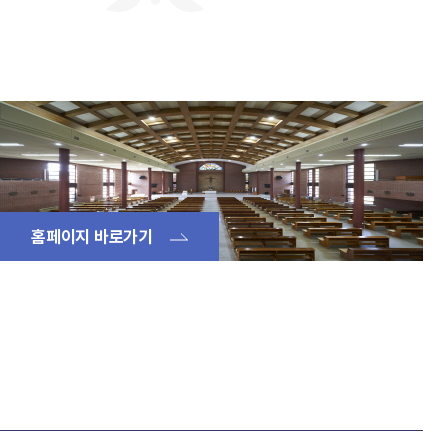
회사연구소
산학협력단
산학협력센터
보동영상
현장실습지원센터
공동기기센터
기업지원센터
보동영상
부산가톨릭상담센터
라파엘노인데이케어센터
언어청각임상센터
호스피스완화케어센터
AI융합센터
방사선능분석센터
진단검사연구센터
홈페이지 바로가기
체외진단의료기기 실증지원센터
전문방사선사교육센터
치과기술혁신센터
적정기술연구소
인권성평등센터
KS바이오분석센터
사상여성인력개발센터
부산강서구정신건강복지센터
새창열림
복이음센터