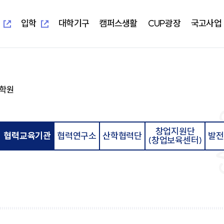
새
새
창
창
열
열
입학
대학기구
캠퍼스생활
CUP광장
국고사업
림
림
새창열림
새창열림
-UIS)
개교 기념 사업
보건과학대학
대학본부
학생편의정보안내
알립니다
지역혁신중심 대학지원체계(RISE)
대학이
학사학
부속시
학생자
학원
임상병리학과
교무처
학생생활교육관(기숙사)
일반공지
교육 헌
임상병
중앙도서
총학생
물리치료학과
학생처
식당&매점
학사공지
대학이
물리치
정보전
동아리
방사선학과
기획처
식단표
장학공지
중장기 
방사선
신문사
치기공학과
사무처
CUP GYM
행사모집
특성화
치기공
방송국
창업지원단
병원경영학과
교목처
인터넷증명발급
언론보도
병원경
학생생
협력교육기관
협력연구소
산학협력단
발전
(창업보육센터)
언어청각치료학과
입학처
국제학생증발급신청
포토포커스
예비군
규정집
대학요
산업안전보건학과
국제교류처
서울디지털대학교
취업정보
성서교
연구처
Office 365
연구정보
학생상
개인정보 목적 외 이용 및 제3자
터
교양대학
자율전
제공
교수학
건강증
진로취
인성교양학부
자율전
협력교육기관
협력연