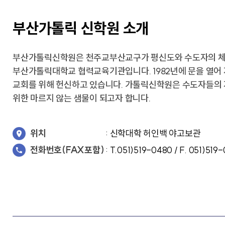
교가
사회복지상담심리학과
상담심리학과
간호과학연구소
부산가톨릭 신학원 소개
글로벌한국학부
보건과학연구소
교내전화번호
미래설계융합학부
병원경영컨설팅연구소
응용과학연구소
경영사회복지연구소
행정부서
부산가톨릭신학원은 천주교부산교구가 평신도와 수도자의 체
인문학연구소
대학/학과
부산가톨릭대학교 협력교육기관입니다. 1982년에 문을 열어
신앙과삶연구소
기타
대학중점융합연구소
교회를 위해 헌신하고 있습니다. 가톨릭신학원은 수도자들의 
교양교육연구소
위한 마르지 않는 샘물이 되고자 합니다.
위치
: 신학대학 허인백 야고보관
전화번호(FAX포함)
: T.051)519-0480 / F. 051)519
창업지원단
(창업보육센터)
사회공헌단