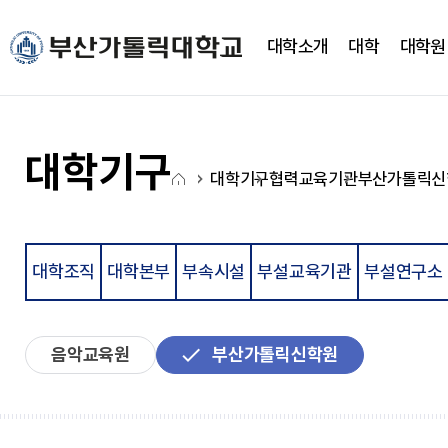
주메뉴로 가기
본문으로 가기
하단으로 가기
대학소개
대학
대학원
대학소개
대학
대학기구
캠퍼스생활
CUP광장
국고사업
총장실
간호대학
대학조직
학사정보
CUP 광장
대학혁신지원사업(CUP
대학기구
홈
새로운 도전을 향한 걸음에
새로운 도전을 향한 걸음에
새로운 도전을 향한 걸음에
새로운 도전을 향한 걸음에
새로운 도전을 향한 걸음에
새로운 도전을 향한 걸음에
대학기구
협력교육기관
부산가톨릭신
약력
간호학과
학사일정
학생행사
아
발맞춰 함께하는 대학교
발맞춰 함께하는 대학교
발맞춰 함께하는 대학교
발맞춰 함께하는 대학교
발맞춰 함께하는 대학교
발맞춰 함께하는 대학교
취임사
노인복지보건학과
학사정보시스템
FAQ
이
통합인재양성관리시스템
Q&A
LXP
자유게시판
콘
학사안내
언론영상게시판
대학조직
대학본부
부속시설
부설교육기관
부설연구소
비교과가이드북
학교상징
비교과 월별 계획
온라인 서식
심볼마크
사회과학대학
음악교육원
부산가톨릭신학원
전용컬러
로고타입
시그니처
경영학과
앰블램
유통마케팅학과
UI메뉴얼
경영정보학과
부설연구소
학교상징
사회복지학과