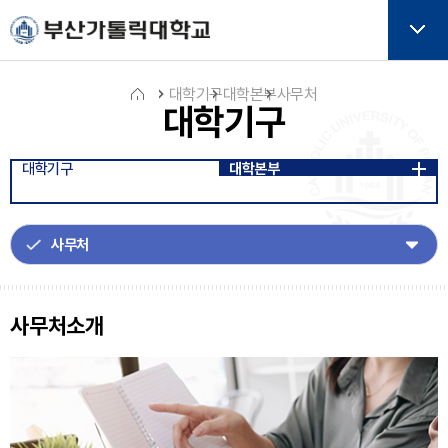
주메뉴로 가기
본문으로 가기
하단으로 가기
버튼
대학기구
대학본부
사무처
대학기구
홈
대학기구
대학본부
아
이
콘
사무처소개