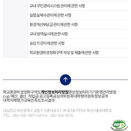
교내 무인경비시스템 관리에 관한 사항
실험실 폐수관리에 관한 사항
환경개선부담금 관리에 관한 사항
교내 방역실시에 관한 사항
승강기 관리에 관한 사항
학교환경위생정화구역 작성 및 제출에 관한 사항
top
학교환경위생정화구역도
개인정보처리방침
영상정보처리기기운영관리방침
cup 예산, 결산, 적립금 공고
등록금심의위원회
대학평의원회
정보공개
대학자체평가
교육만족도조사결과
(46252) 부산광역시 금정구 오륜대로 57 (부곡3동 9번지) 부산가톨릭대학교
TEL : 051-515-5811~5
FAX : 051-514-1576