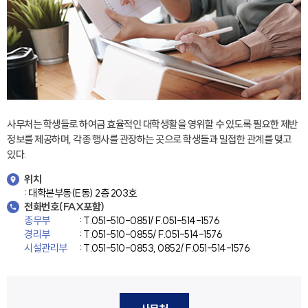
사무처는 학생들로 하여금 효율적인 대학생활을 영위할 수 있도록 필요한 제반
정보를 제공하며, 각종 행사를 관장하는 곳으로 학생들과 밀접한 관계를 맺고
있다.
위치
: 대학본부동(E동) 2층 203호
전화번호(FAX포함)
총무부
: T.051-510-0851/ F.051-514-1576
경리부
: T.051-510-0855/ F.051-514-1576
시설관리부
: T.051-510-0853, 0852/ F.051-514-1576